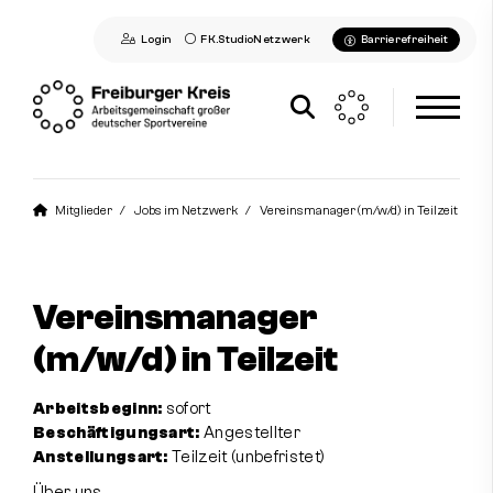
Login
FK.StudioNetzwerk
Barrierefreiheit
Aktuelles
Mitglieder
Jobs im Netzwerk
Vereinsmanager (m/w/d) in Teilzeit
Freiburger Kreis
Mitglieder
Vereinsmanager
Mitgliedsvereine
(m/w/d) in Teilzeit
Mitglied werden
Arbeitsbeginn:
sofort
Jobs im Netzwerk
Beschäftigungsart:
Angestellter
FK-Studionetzwerk
Anstellungsart:
Teilzeit (unbefristet)
Kontakt
Über uns