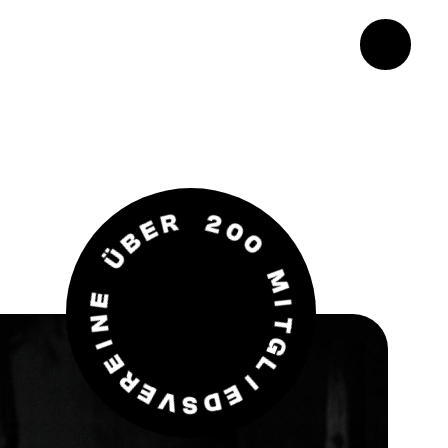
0
2
0
R
M
E
I
B
T
Ü
G
L
E
N
I
E
I
D
E
S
R
V
E