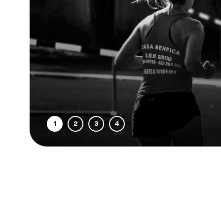
Kontakt
Freiburger Kreis e.V.
Billwerder Billdeich 607
21033 Hamburg
040 401 136 595
info@freiburger-kreis.de