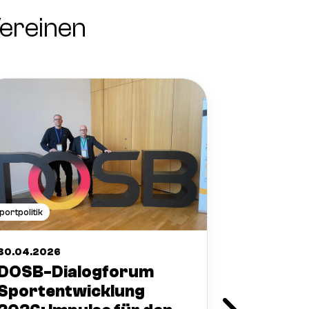
ereinen
Seminare
portpolitik
30.04.2026
30.04.2026
Frühja
DOSB-Dialogforum
2026 de
Sportentwicklung