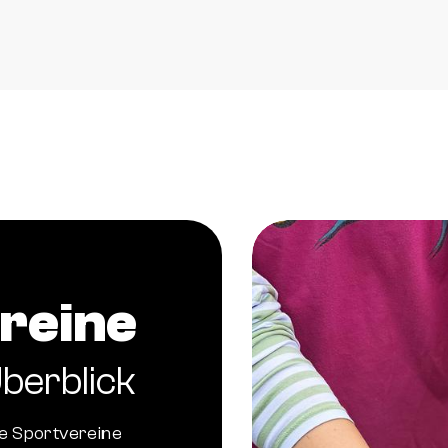
reine
berblick
de Sportvereine