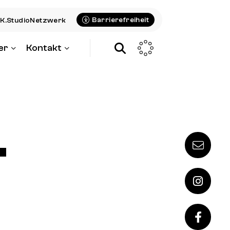
Barrierefreiheit
K.StudioNetzwerk
er
Kontakt
.