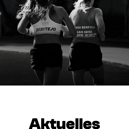
Mitglieder
Mitgliedsvereine
Netzwerk / Studionetzwerk
Jobs im Netzwerk
Mitglied werden
Aktuelles