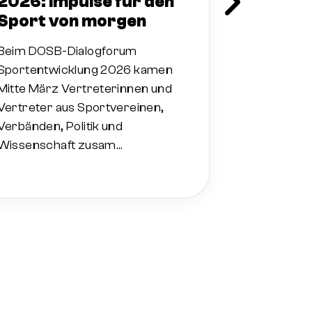
Kreises 
2026: Impulse für den
Sport von morgen
Mitarbei
Großspor
Beim DOSB-Dialogforum
Recruitin
Sportentwicklung 2026 kamen
etabliert
Mitte März Vertreterinnen und
Vertreter aus Sportvereinen,
Vom 16. bis
Verbänden, Politik und
diesjährig
Wissenschaft zusam…