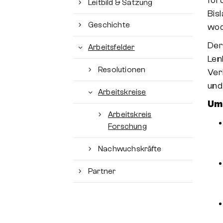
för
Leitbild & Satzung
Bis
Geschichte
wod
Der
Arbeitsfelder
Len
Resolutionen
Ver
und
Arbeitskreise
Um
Arbeitskreis
Forschung
Nachwuchskräfte
Kontakt
Partner
Freiburger Kreis e.V.
Billwerder Billdeich 607
21033 Hamburg
040 401 136 595