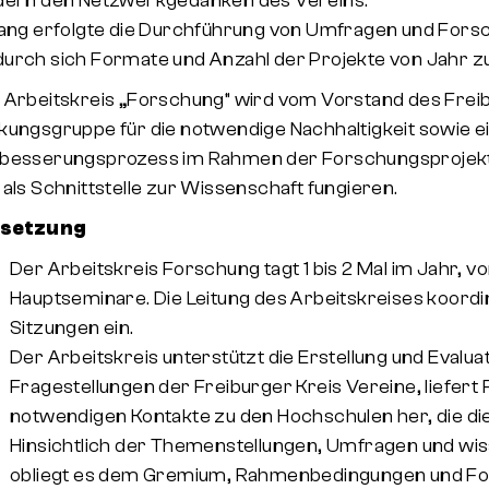
dern den Netzwerkgedanken des Vereins.
lang erfolgte die Durchführung von Umfragen und For
urch sich Formate und Anzahl der Projekte von Jahr zu
 Arbeitskreis „Forschung“ wird vom Vorstand des Freibu
kungsgruppe für die notwendige Nachhaltigkeit sowie ei
besserungsprozess im Rahmen der Forschungsprojekte
 als Schnittstelle zur Wissenschaft fungieren.
setzung
Der Arbeitskreis Forschung tagt 1 bis 2 Mal im Jahr,
Hauptseminare. Die Leitung des Arbeitskreises koordin
Sitzungen ein.
Mitglieder
Der Arbeitskreis unterstützt die Erstellung und Evaluat
Mitgliedsvereine
Fragestellungen der Freiburger Kreis Vereine, liefert 
notwendigen Kontakte zu den Hochschulen her, die die
Netzwerk / Studionetzwerk
Hinsichtlich der Themenstellungen, Umfragen und wi
Jobs im Netzwerk
obliegt es dem Gremium, Rahmenbedingungen und For