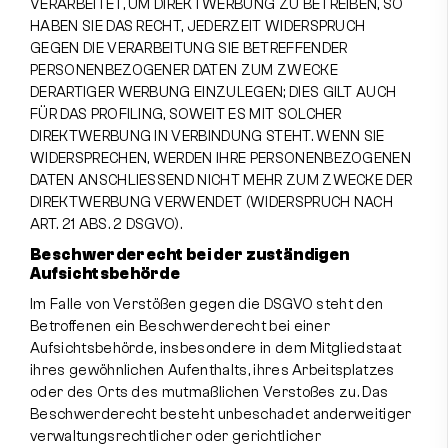
VERARBEITET, UM DIREKTWERBUNG ZU BETREIBEN, SO
HABEN SIE DAS RECHT, JEDERZEIT WIDERSPRUCH
GEGEN DIE VERARBEITUNG SIE BETREFFENDER
PERSONENBEZOGENER DATEN ZUM ZWECKE
DERARTIGER WERBUNG EINZULEGEN; DIES GILT AUCH
FÜR DAS PROFILING, SOWEIT ES MIT SOLCHER
DIREKTWERBUNG IN VERBINDUNG STEHT. WENN SIE
WIDERSPRECHEN, WERDEN IHRE PERSONENBEZOGENEN
DATEN ANSCHLIESSEND NICHT MEHR ZUM ZWECKE DER
DIREKTWERBUNG VERWENDET (WIDERSPRUCH NACH
ART. 21 ABS. 2 DSGVO).
Beschwerde­recht bei der zuständigen
Aufsichts­behörde
Im Falle von Verstößen gegen die DSGVO steht den
Betroffenen ein Beschwerderecht bei einer
Aufsichtsbehörde, insbesondere in dem Mitgliedstaat
ihres gewöhnlichen Aufenthalts, ihres Arbeitsplatzes
oder des Orts des mutmaßlichen Verstoßes zu. Das
Beschwerderecht besteht unbeschadet anderweitiger
verwaltungsrechtlicher oder gerichtlicher