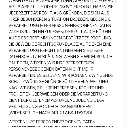
WENN DIE DATENVERARBEITUNG AUF GRUNDLAGE VON
ART. 6 ABS. 1 LIT. E ODER F DSGVO ERFOLGT, HABEN SIE
JEDERZEIT DAS RECHT, AUS GRÜNDEN, DIE SICH AUS
IHRER BESONDEREN SITUATION ERGEBEN, GEGEN DIE
VERARBEITUNG IHRER PERSONENBEZOGENEN DATEN
WIDERSPRUCH EINZULEGEN; DIES GILT AUCH FÜR EIN
AUF DIESE BESTIMMUNGEN GESTÜTZTES PROFILING.
DIE JEWEILIGE RECHTSGRUNDLAGE, AUF DENEN EINE
VERARBEITUNG BERUHT, ENTNEHMEN SIE DIESER
DATENSCHUTZERKLÄRUNG. WENN SIE WIDERSPRUCH
EINLEGEN, WERDEN WIR IHRE BETROFFENEN
PERSONENBEZOGENEN DATEN NICHT MEHR
VERARBEITEN, ES SEI DENN, WIR KÖNNEN ZWINGENDE
SCHUTZWÜRDIGE GRÜNDE FÜR DIE VERARBEITUNG
NACHWEISEN, DIE IHRE INTERESSEN, RECHTE UND
FREIHEITEN ÜBERWIEGEN ODER DIE VERARBEITUNG
DIENT DER GELTENDMACHUNG, AUSÜBUNG ODER
VERTEIDIGUNG VON RECHTSANSPRÜCHEN
(WIDERSPRUCH NACH ART. 21 ABS. 1 DSGVO).
WERDEN IHRE PERSONENBEZOGENEN DATEN