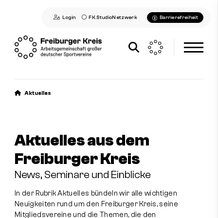
Login
FK.StudioNetzwerk
Barrierefreiheit
Aktuelles
Aktuelles
Alle Beiträge (Newsroom)
Seminare
Aktuelles aus dem
Social-Media-News
Sportdeutschland-News
Freiburger Kreis
Freiburger Kreis
News, Seminare und Einblicke
In der Rubrik Aktuelles bündeln wir alle wichtigen
Mitglieder
Neuigkeiten rund um den Freiburger Kreis, seine
Mitgliedsvereine und die Themen, die den
Kontakt