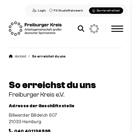
Login
FK.StudioNetzwerk
Barrierefreiheit
Aktuelles
Kontakt
So erreichst du uns
Freiburger Kreis
Mitglieder
So erreichst du uns
Freiburger Kreis e.V.
Kontakt
Adresse der Geschäftsstelle
So erreichst du uns
Billwerder Billdeich 607
Ansprechpartner*innen
21033 Hamburg
040 401 136 595