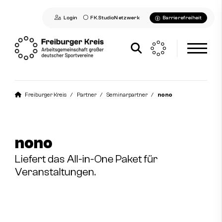
Login
FK.StudioNetzwerk
Barrierefreiheit
Aktuelles
Freiburger Kreis
Partner
Seminarpartner
nono
Freiburger Kreis
Profil des Freiburger Kreises
nono
Vorstand
Liefert das All-in-One Paket für
Geschäftsstelle
Veranstaltungen.
Leitbild & Satzung
Geschichte
Arbeitsfelder