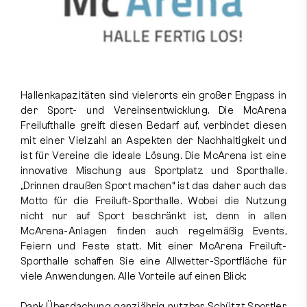
Partner
Mitglieder
Kontakt
Hallenkapazitäten sind vielerorts ein großer Engpass in
der Sport- und Vereinsentwicklung. Die McArena
Kontakt aufnehmen
Freilufthalle greift diesen Bedarf auf, verbindet diesen
mit einer Vielzahl an Aspekten der Nachhaltigkeit und
ist für Vereine die ideale Lösung. Die McArena ist eine
Instagram
Facebook
innovative Mischung aus Sportplatz und Sporthalle.
„Drinnen draußen Sport machen“ ist das daher auch das
Motto für die Freiluft-Sporthalle. Wobei die Nutzung
nicht nur auf Sport beschränkt ist, denn in allen
McArena-Anlagen finden auch regelmäßig Events,
Feiern und Feste statt. Mit einer McArena Freiluft-
Sporthalle schaffen Sie eine Allwetter-Sportfläche für
viele Anwendungen. Alle Vorteile auf einen Blick:
Dank Überdachung ganzjährig nutzbar Schützt Sportler