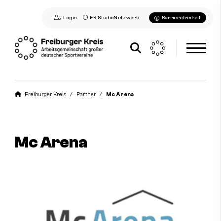
Login
FK.StudioNetzwerk
Barrierefreiheit
Aktuelles
Freiburger Kreis
Partner
Mc Arena
Freiburger Kreis
Profil des Freiburger Kreises
Mc Arena
Vorstand
Geschäftsstelle
Leitbild & Satzung
Geschichte
Arbeitsfelder