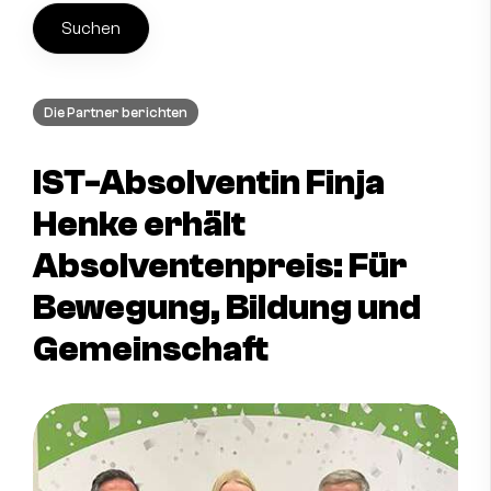
Kontakt aufnehmen
Die Partner berichten
Instagram
Facebook
IST-Absolventin Finja
Henke erhält
Absolventenpreis: Für
Bewegung, Bildung und
Gemeinschaft