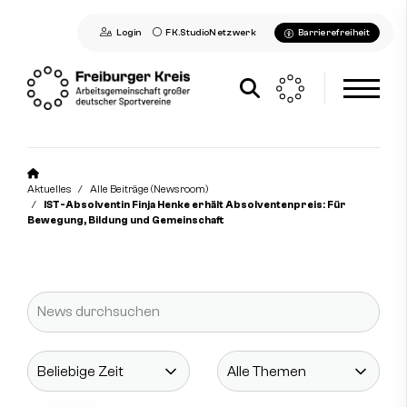
Login
FK.StudioNetzwerk
Barrierefreiheit
Aktuelles
Aktuelles
Alle Beiträge (Newsroom)
Alle Beiträge (Newsroom)
IST-Absolventin Finja Henke erhält Absolventenpreis: Für
Bewegung, Bildung und Gemeinschaft
Seminare
Social-Media-News
Sportdeutschland-News
Freiburger Kreis
Mitglieder
Kontakt