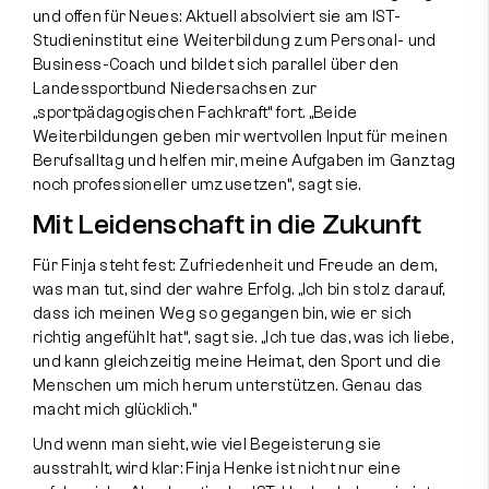
und offen für Neues: Aktuell absolviert sie am IST-
Studieninstitut eine Weiterbildung zum Personal- und
Business-Coach und bildet sich parallel über den
Landessportbund Niedersachsen zur
„sportpädagogischen Fachkraft“ fort. „Beide
Weiterbildungen geben mir wertvollen Input für meinen
Berufsalltag und helfen mir, meine Aufgaben im Ganztag
noch professioneller umzusetzen“, sagt sie.
Mit Leidenschaft in die Zukunft
Für Finja steht fest: Zufriedenheit und Freude an dem,
was man tut, sind der wahre Erfolg. „Ich bin stolz darauf,
dass ich meinen Weg so gegangen bin, wie er sich
richtig angefühlt hat“, sagt sie. „Ich tue das, was ich liebe,
und kann gleichzeitig meine Heimat, den Sport und die
Menschen um mich herum unterstützen. Genau das
macht mich glücklich.“
Und wenn man sieht, wie viel Begeisterung sie
ausstrahlt, wird klar: Finja Henke ist nicht nur eine