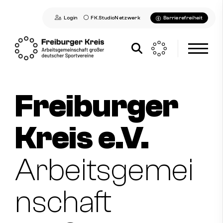
Login
FK.StudioNetzwerk
Barrierefreiheit
Freiburger
Aktuelles
Freiburger Kreis
Kreis e.V.
Mitglieder
Arbeitsgemei
Kontakt
nschaft
Kontakt aufnehmen