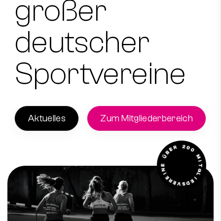
großer
Instagram
Facebook
deutscher
Sportvereine
Aktuelles
Zum Mitgliederbereich
2
0
0
R
E
M
B
I
Ü
T
G
E
L
N
I
I
E
E
D
R
S
E
V